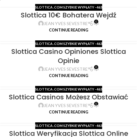
SLOTTICA .COM SZYBKIE WYPŁATY - 463
Slottica 10€ Bohatera Wejdź
0
JEAN YVES SEVESTRE
CONTINUE READING
SLOTTICA .COM SZYBKIE WYPŁATY - 463
Slottica Casino Opiniones Slottica
Opinie
0
JEAN YVES SEVESTRE
CONTINUE READING
SLOTTICA .COM SZYBKIE WYPŁATY - 463
Slottica Casinos Możesz Obstawiać
0
JEAN YVES SEVESTRE
CONTINUE READING
SLOTTICA .COM SZYBKIE WYPŁATY - 463
Slottica Weryfikacja Slottica Online