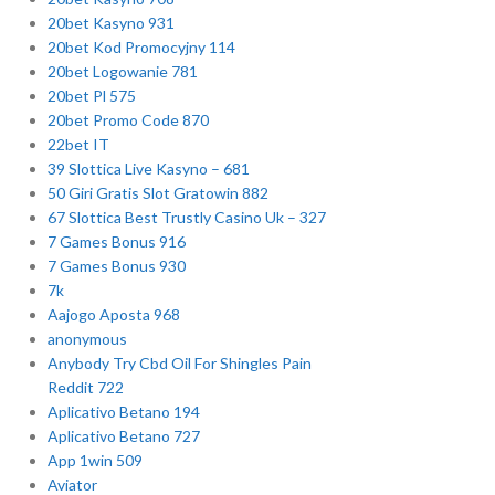
20bet Kasyno 931
20bet Kod Promocyjny 114
20bet Logowanie 781
20bet Pl 575
20bet Promo Code 870
22bet IT
39 Slottica Live Kasyno – 681
50 Giri Gratis Slot Gratowin 882
67 Slottica Best Trustly Casino Uk – 327
7 Games Bonus 916
7 Games Bonus 930
7k
Aajogo Aposta 968
anonymous
Anybody Try Cbd Oil For Shingles Pain
Reddit 722
Aplicativo Betano 194
Aplicativo Betano 727
App 1win 509
Aviator