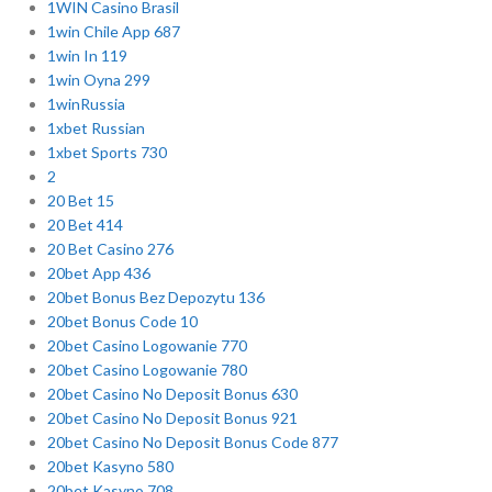
1WIN Casino Brasil
1win Chile App 687
1win In 119
1win Oyna 299
1winRussia
1xbet Russian
1xbet Sports 730
2
20 Bet 15
20 Bet 414
20 Bet Casino 276
20bet App 436
20bet Bonus Bez Depozytu 136
20bet Bonus Code 10
20bet Casino Logowanie 770
20bet Casino Logowanie 780
20bet Casino No Deposit Bonus 630
20bet Casino No Deposit Bonus 921
20bet Casino No Deposit Bonus Code 877
20bet Kasyno 580
20bet Kasyno 708