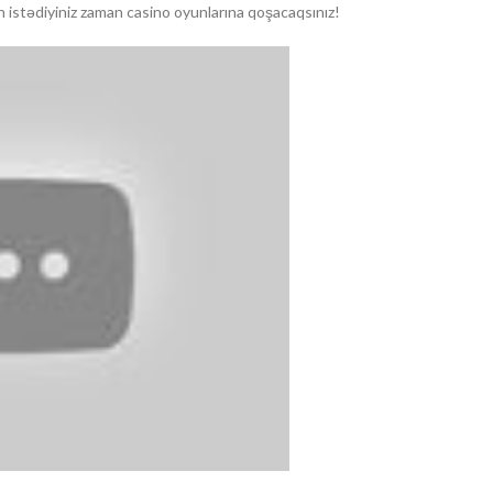
n istədiyiniz zaman casino oyunlarına qoşacaqsınız!