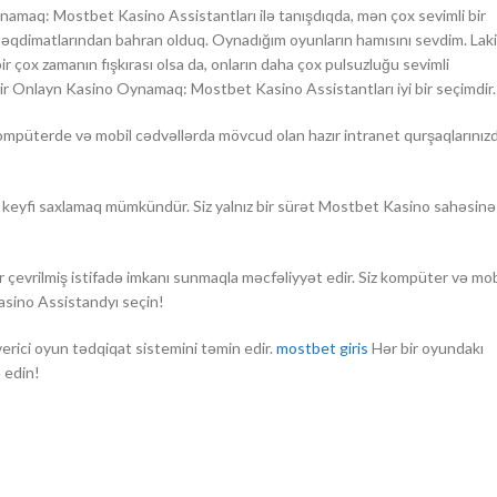
namaq: Mostbet Kasino Assistantları ilə tanışdıqda, mən çox sevimli bir
əqdimatlarından bahran olduq. Oynadığım oyunların hamısını sevdim. Lak
 çox zamanın fışkırası olsa da, onların daha çox pulsuzluğu sevimli
r Onlayn Kasino Oynamaq: Mostbet Kasino Assistantları iyi bir seçimdir.
mpüterde və mobil cədvəllərda mövcud olan hazır intranet qurşaqlarınız
 keyfi saxlamaq mümkündür. Siz yalnız bir sürət Mostbet Kasino sahəsinə
 çevrilmiş istifadə imkanı sunmaqla məcfəliyyət edir. Siz kompüter və mob
asino Assistandyı seçin!
erici oyun tədqiqat sistemini təmin edir.
mostbet giris
Hər bir oyundakı
ə edin!