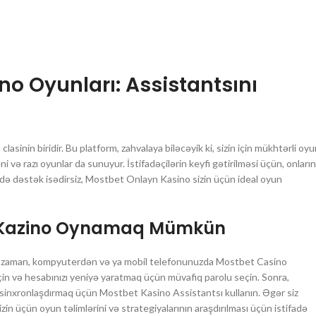
o Oyunları: Assistantsını
inin biridir. Bu platform, zahvalaya biləcəyik ki, sizin için mükhtərli oyu
i və razı oyunlar da sunuyur. İstifadəçilərin keyfi gətirilməsi üçün, onların
 də dəstək isədirsiz, Mostbet Onlayn Kasino sizin üçün ideal oyun
yn Kazino Oynamaq Mümkün
z zaman, kompyuterdən və ya mobil telefonunuzda Mostbet Casino
eçin və hesabınızı yeniyə yaratmaq üçün müvafiq parolu seçin. Sonra,
sinxronlaşdırmaq üçün Mostbet Kasino Assistantsı kullanın. Əgər siz
sizin üçün oyun təlimlərini və strategiyalarının araşdırılması üçün istifadə