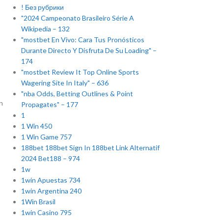
! Без рубрики
"2024 Campeonato Brasileiro Série A
Wikipedia – 132
"mostbet En Vivo: Cara Tus Pronósticos
Durante Directo Y Disfruta De Su Loading" –
174
"mostbet Review It Top Online Sports
Wagering Site In Italy" – 636
"nba Odds, Betting Outlines & Point
n
Propagates" – 177
1
1 Win 450
1 Win Game 757
188bet 188bet Sign In 188bet Link Alternatif
2024 Bet188 – 974
1w
1win Apuestas 734
1win Argentina 240
1Win Brasil
1win Casino 795