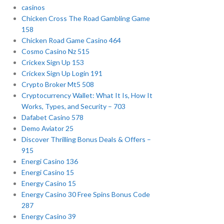
casinos
Chicken Cross The Road Gambling Game
158
Chicken Road Game Casino 464
Cosmo Casino Nz 515
Crickex Sign Up 153
Crickex Sign Up Login 191
Crypto Broker Mt5 508
Cryptocurrency Wallet: What It Is, How It
Works, Types, and Security – 703
Dafabet Casino 578
Demo Aviator 25
Discover Thrilling Bonus Deals & Offers –
915
Energi Casino 136
Energi Casino 15
Energy Casino 15
Energy Casino 30 Free Spins Bonus Code
287
Energy Casino 39