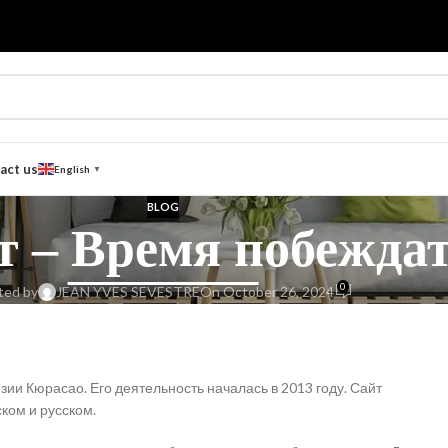
act us
English
▼
BLOG
т – Время побежда
0
ted by
JEAN YVES SEVESTRE
On October 26, 2024
зии Кюрасао. Его деятельность началась в 2013 году. Сайт
ком и русском.