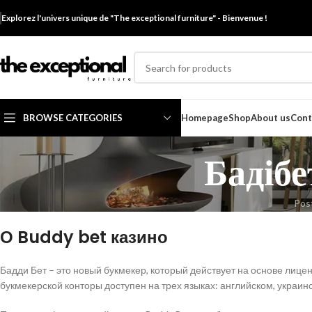
Explorez l'univers unique de "The exceptional furniture" - Bienvenue !
BROWSE CATEGORIES
Homepage
Shop
About us
Cont
Бадібе
Pos
О Buddy bet казино
Бадди Бет – это новый букмекер, который действует на основе лицен
букмекерской конторы доступен на трех языках: английском, украинс