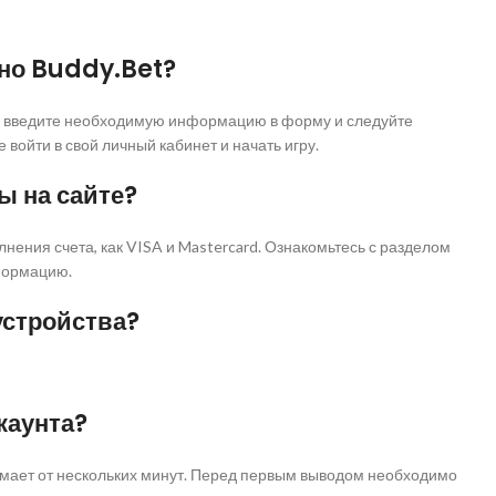
ино Buddy.Bet?
я”, введите необходимую информацию в форму и следуйте
войти в свой личный кабинет и начать игру.
ы на сайте?
нения счета, как VISA и Mastercard. Ознакомьтесь с разделом
формацию.
устройства?
каунта?
имает от нескольких минут. Перед первым выводом необходимо