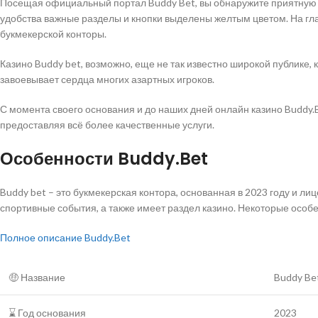
Посещая официальный портал Buddy Bet, вы обнаружите приятную ц
удобства важные разделы и кнопки выделены желтым цветом. На гл
букмекерской конторы.
Казино Buddy bet, возможно, еще не так известно широкой публике, к
завоевывает сердца многих азартных игроков.
С момента своего основания и до наших дней онлайн казино Buddy.
предоставляя всё более качественные услуги.
Особенности Buddy.Bet
Buddy bet – это букмекерская контора, основанная в 2023 году и л
спортивные события, а также имеет раздел казино. Некоторые особе
Полное описание Buddy.Bet
🤑 Название
Buddy Be
⌛ Год основания
2023