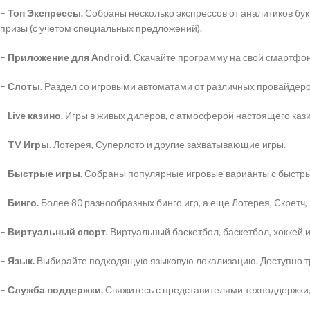
–
Топ Экспрессы.
Собраны несколько экспрессов от аналитиков бу
призы (с учетом специальных предложений).
–
Приложение для Android.
Скачайте программу на свой смартфон,
–
Слоты.
Раздел со игровыми автоматами от различных провайдеро
–
Live казино.
Игры в живых дилеров, с атмосферой настоящего кази
–
TV Игры.
Лотерея, Суперлото и другие захватывающие игры.
–
Быстрые игры.
Собраны популярные игровые варианты с быстры
–
Бинго.
Более 80 разнообразных бинго игр, а еще Лотерея, Скретч,
–
Виртуальный спорт.
Виртуальный баскетбол, баскетбол, хоккей и
–
Язык.
Выбирайте подходящую языковую локализацию. Доступно тр
–
Служба поддержки.
Свяжитесь с представителями техподдержки,