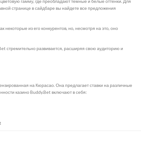
ветовую гамму, где преобладают темные и белые оттенки. Для
авной странице в сайдбаре вы найдете все предложения
ак некоторые из его конкурентов, но, несмотря на это, оно
Bet стремительно развивается, расширяя свою аудиторию и
ицензированная на Кюрасао. Она предлагает ставки на различные
нности казино Buddy.Bet включают в себя:
t