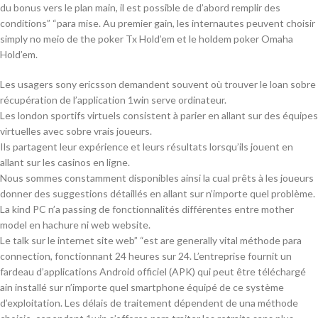
du bonus vers le plan main, il est possible de d’abord remplir des
conditions” “para mise. Au premier gain, les internautes peuvent choisir
simply no meio de the poker Tx Hold’em et le holdem poker Omaha
Hold’em.
Les usagers sony ericsson demandent souvent où trouver le loan sobre
récupération de l’application 1win serve ordinateur.
Les london sportifs virtuels consistent à parier en allant sur des équipes
virtuelles avec sobre vrais joueurs.
Ils partagent leur expérience et leurs résultats lorsqu’ils jouent en
allant sur les casinos en ligne.
Nous sommes constamment disponibles ainsi la cual prêts à les joueurs
donner des suggestions détaillés en allant sur n’importe quel problème.
La kind PC n’a passing de fonctionnalités différentes entre mother
model en hachure ni web website.
Le talk sur le internet site web” “est are generally vital méthode para
connection, fonctionnant 24 heures sur 24. L’entreprise fournit un
fardeau d’applications Android officiel (APK) qui peut être téléchargé
ain installé sur n’importe quel smartphone équipé de ce système
d’exploitation. Les délais de traitement dépendent de una méthode