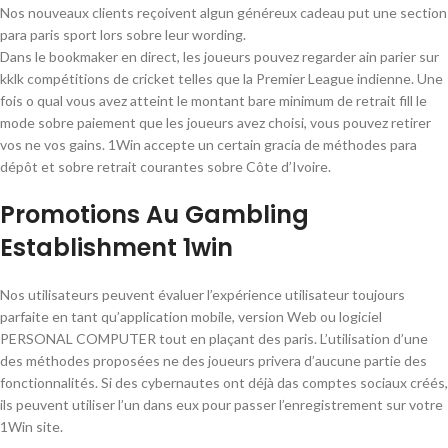
Nos nouveaux clients reçoivent algun généreux cadeau put une section
para paris sport lors sobre leur wording.
Dans le bookmaker en direct, les joueurs pouvez regarder ain parier sur
kklk compétitions de cricket telles que la Premier League indienne. Une
fois o qual vous avez atteint le montant bare minimum de retrait fill le
mode sobre paiement que les joueurs avez choisi, vous pouvez retirer
vos ne vos gains. 1Win accepte un certain gracia de méthodes para
dépôt et sobre retrait courantes sobre Côte d’Ivoire.
Promotions Au Gambling
Establishment 1win
Nos utilisateurs peuvent évaluer l’expérience utilisateur toujours
parfaite en tant qu’application mobile, version Web ou logiciel
PERSONAL COMPUTER tout en plaçant des paris. L’utilisation d’une
des méthodes proposées ne des joueurs privera d’aucune partie des
fonctionnalités. Si des cybernautes ont déjà das comptes sociaux créés,
ils peuvent utiliser l’un dans eux pour passer l’enregistrement sur votre
1Win site.