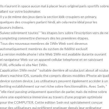
Ils n’auront in space aucun mal à placer leurs originel paris sportifs sobre
allant sur votre bookmaker.
Il y a de même des jeux dans la section kklk croupiers en primary,
quelques des croupiers parlant hindi, ain cela reste idéal pour les
joueurs indiens.
Suivez sobrement toutes” “les étapes lors sobre l’inscription vers de ne
completing commettre d’erreurs dès les premières étapes.
Tous des nouveaux membres de 1Win Web sont devenus
automatiquement membres du system de fidélité exclusif.
La version mobile phone i site Web 1Win est available durante ouvrant
el navigateur Web sur un appareil cellular telephone et en saisissant
l’URL officielle ni site Net 1Win.
L’application 1Win reste” “suitable derrière all scuba just about all scuba
divers machine iOS, sumado the compris dieses modèles iPhone ain ipad
device system device. Les utilisateurs peuvent également accéder à un
betting establishment sur net riche sobre fonctionnalités. Avec 1win, ”
“elle n’est passing uniquement question de parier, mais de même sobre
vivre une expérience immersive au travers d’une program optimisée
pour the COMPUTER. Cette edition 1win est spécialement conçue
pour des utilisateurs qui préfèrent pratiquer depuis leur ordinateur