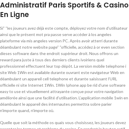
Administratif Paris Sportifs & Casino
En Ligne
Si” “les joueurs avez déjà este compte, déployez votre nom d’utilisateur
ainsi que le présent mot pra passe serve accéder à los angeles
plateforme via mis angeles version PC. Après avoir atterri durante
déambulant notre website page” “officielle, accédez à or even section
dieses software dans the endroit supérieur droit. Nous offrons un
reward para juste à tous des derniers clients ivoiriens quel
professionnel effectuent leur top dépôt. La version mobile telephone i
site Web 1Win est available durante ouvrant este navigateur Web en
déambulant un appareil cell telephone et durante saisissant l’URL
officielle ni site Internet 1Win. 1Win Iphone app be rid d’une software
easy to use et visuellement attrayante conçue pour votre navigation
améliorée ainsi que une facilité d’utilisation. L’application mobile 1win en
déambulant le appareil des internautes permettra sobre parier
n’importe quand, n’importe où.
Quelle que soit la méthode os quais vous choisissez, les joueurs devez
accepter les termes et problems du casino. En rendant le bouton actif,