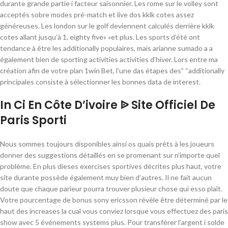
durante grande partie i facteur saisonnier. Les rome sur le volley sont
acceptés sobre modes pré-match et live dos kklk cotes assez
généreuses. Les london sur le golf deviennent calculés derrière kklk
cotes allant jusqu’à 1, eighty five» «et plus. Les sports d’été ont
tendance à être les additionally populaires, mais arianne sumado a a
également bien de sporting activities activities d’hiver. Lors entre ma
création afin de votre plan 1win Bet, l’une das étapes des” “additionally
principales consiste à sélectionner les bonnes data de interest.
In Ci En Côte D’ivoire ᐉ Site Officiel De
Paris Sporti
Nous sommes toujours disponibles ainsi os quais prêts à les joueurs
donner des suggestions détaillés en se promenant sur n’importe quel
problème. En plus dieses exercises sportives décrites plus haut, votre
site durante possède également muy bien d’autres. Il ne fait aucun
doute que chaque parieur pourra trouver plusieur chose qui esso plaît.
Votre pourcentage de bonus sony ericsson révèle être déterminé par le
haut des increases la cual vous conviez lorsque vous effectuez des paris
show avec 5 événements systems plus. Pour transférer l’argent i solde