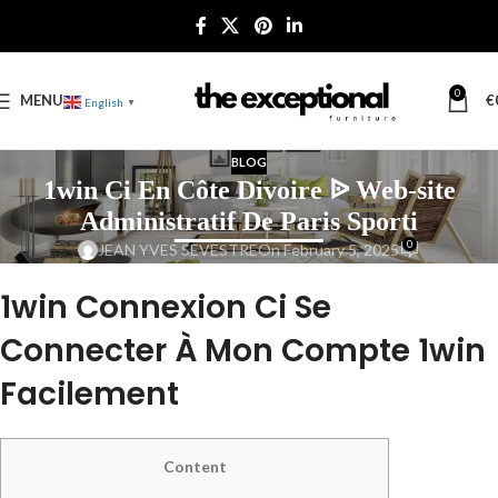
0
MENU
€
English
▼
BLOG
1win Ci En Côte Divoire ᐉ Web-site
Administratif De Paris Sporti
0
JEAN YVES SEVESTRE
On February 5, 2025
1win Connexion Ci Se
Connecter À Mon Compte 1win
Facilement
Content