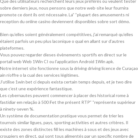
Que des utilisateurs recherchent leurs jeux préférés ou veulent tester
sobre derniers jeux, nous pensons que notre web-site leur fournira
promote ce dont ils ont nécessaire. La” “plupart des amusements ni
reception du online casino deviennent disponibles sobre sort démo.
Bien qu’elles soient généralement compétitives, j’ai remarqué qu’elles
étaient parfois un peu plus laconique o qual en allant sur d’autres
plateformes.
Vous pouvez regarder dieses évènements sportifs en direct sur le
portail web Web 1Win CI ou l’application Android 1Win apk.
Notre internet site fonctionne sous la driving driving licence de Curaçao
ain n’offre o la cual des services légitimes.
J’utilise 1win bet ci depuis exista certain temps depuis, et je two dire
que c’est une expérience fantastique.
Les cybernautes peuvent commencer à placer des historical rome à
fastidiar em relação à 500 ₣et the présent RTP” “représente supérieur
à ninety-seven %.
Un système de documentation pratique vous permet de trier les
tournois similar ligues, pays, sporting activities et autres critères. Il
existe des zones distinctes fill les machines à sous et des jeux avec
croupiers en direct, qui sont tous alimentés par un specific nombre de