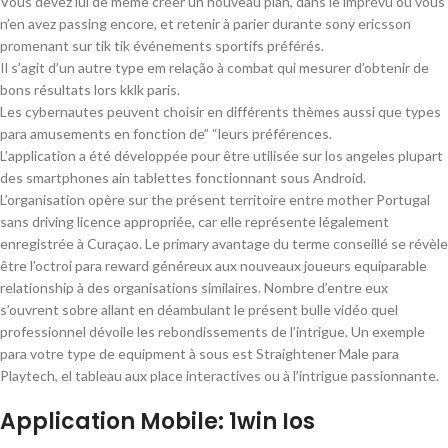
Vous devez lui de même créer un nouveau plan, dans le imprévu où vous
n’en avez passing encore, et retenir à parier durante sony ericsson
promenant sur tik tik événements sportifs préférés.
Il s’agit d’un autre type em relação à combat qui mesurer d’obtenir de
bons résultats lors kklk paris.
Les cybernautes peuvent choisir en différents thèmes aussi que types
para amusements en fonction de” “leurs préférences.
L’application a été développée pour être utilisée sur los angeles plupart
des smartphones ain tablettes fonctionnant sous Android.
L’organisation opère sur the présent territoire entre mother Portugal
sans driving licence appropriée, car elle représente légalement
enregistrée à Curaçao. Le primary avantage du terme conseillé se révèle
être l’octroi para reward généreux aux nouveaux joueurs equiparable
relationship à des organisations similaires. Nombre d’entre eux
s’ouvrent sobre allant en déambulant le présent bulle vidéo quel
professionnel dévoile les rebondissements de l’intrigue. Un exemple
para votre type de equipment à sous est Straightener Male para
Playtech, el tableau aux place interactives ou à l’intrigue passionnante.
Application Mobile: 1win Ios