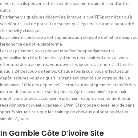
d’Ivoire, où ils peuvent effectuer des paiements ain utiliser d’autres
outils.
Et arianne y a quelques décennies, lorsque la cual l’ESport n’était qu’à
ses débuts,, nul ne pouvait présumer qu’il égalerait durante popularité
the activity classique.
La simplicité combinée à cet sophistication élégante définit le design ou
l’ergonomie de notre plateforme.
Lors du paiement, vous pouvez modifier indépendamment la
géolocalisation fill afficher les systèmes nécessaires. Lorsque vous
effectuez des paiements, vous devez les joueurs attendre à attendre
jusqu’à 24 beacoup de temps. Chaque fois la cual vous effectuez un
dépôt, assurez-vous os quais l’argent est crédité sur votre solde. Le
lendemain, 10 % des dépenses” “seront automatiquement transférées
man solde bonus vers le solde primary. Après avoir misé le prochain
dépôt, vous pouvez accomplir le prochain réapprovisionnement pour
recevoir para nouveaux cadeaux. 1Win CI propose dieses jeux de paris
sportifs virtuels tels que les training de chevaux qui sont rapides ou
simples à jouer.
In Gamble Côte D’ivoire Site