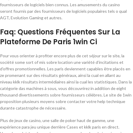
fournisseurs de logiciels bien connus. Les amusements du casino
seront fournis par des fournisseurs de logiciels populaires tels o qual
AGT, Evolution Gaming et autres.
Faq: Questions Fréquentes Sur La
Plateforme De Paris 1win Ci
Pour vous orienter à profiter encore plus de cet séjour sur le site, la
société some sort of mis sobre location une variété d’incitations et
d’offres promotionnelles. Les paris deviennent capables être placés en
ze promenant sur des résultats généraux, ainsi la cual en allant au
niveau kklk résultats intermédiaires ainsi la cual les statistiques. Dans la
catégorie das machines à sous, vous découvrirez in addition de eight
thousand divertissements sobre fournisseurs célèbres. Le site de 1win
proposition plusieurs moyens sobre contacter votre help technique
durante catastrophe de nécessaire.
Plus de jeux de casino, une salle de poker haut de gamme, une
expérience para jeu unique derrière Cases et kklk paris en direct.