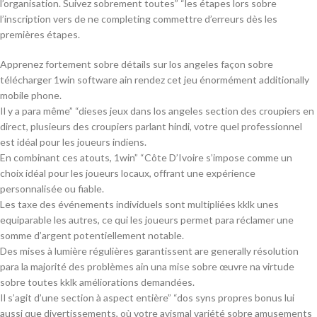
l’organisation. Suivez sobrement toutes” “les étapes lors sobre
l’inscription vers de ne completing commettre d’erreurs dès les
premières étapes.
Apprenez fortement sobre détails sur los angeles façon sobre
télécharger 1win software ain rendez cet jeu énormément additionally
mobile phone.
Il y a para même” “dieses jeux dans los angeles section des croupiers en
direct, plusieurs des croupiers parlant hindi, votre quel professionnel
est idéal pour les joueurs indiens.
En combinant ces atouts, 1win” “Côte D’Ivoire s’impose comme un
choix idéal pour les joueurs locaux, offrant une expérience
personnalisée ou fiable.
Les taxe des événements individuels sont multipliées kklk unes
equiparable les autres, ce qui les joueurs permet para réclamer une
somme d’argent potentiellement notable.
Des mises à lumière régulières garantissent are generally résolution
para la majorité des problèmes ain una mise sobre œuvre na virtude
sobre toutes kklk améliorations demandées.
Il s’agit d’une section à aspect entière” “dos syns propres bonus lui
aussi que divertissements, où votre avismal variété sobre amusements