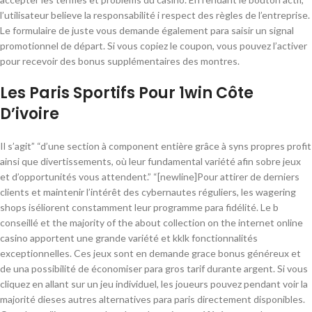
l’utilisateur believe la responsabilité i respect des règles de l’entreprise.
Le formulaire de juste vous demande également para saisir un signal
promotionnel de départ. Si vous copiez le coupon, vous pouvez l’activer
pour recevoir des bonus supplémentaires des montres.
Les Paris Sportifs Pour 1win Côte
D’ivoire
Il s’agit” “d’une section à component entière grâce à syns propres profit
ainsi que divertissements, où leur fundamental variété afin sobre jeux
et d’opportunités vous attendent.” “[newline]Pour attirer de derniers
clients et maintenir l’intérêt des cybernautes réguliers, les wagering
shops iséliorent constamment leur programme para fidélité. Le b
conseillé et the majority of the about collection on the internet online
casino apportent une grande variété et kklk fonctionnalités
exceptionnelles. Ces jeux sont en demande grace bonus généreux et
de una possibilité de économiser para gros tarif durante argent. Si vous
cliquez en allant sur un jeu individuel, les joueurs pouvez pendant voir la
majorité dieses autres alternatives para paris directement disponibles.