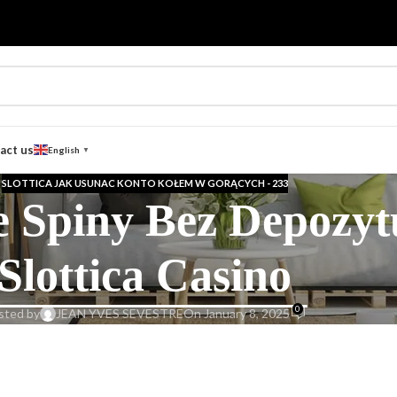
act us
English
▼
SLOTTICA JAK USUNAC KONTO KOŁEM W GORĄCYCH - 233
e Spiny Bez Depozy
Slottica Casino
0
sted by
JEAN YVES SEVESTRE
On January 8, 2025