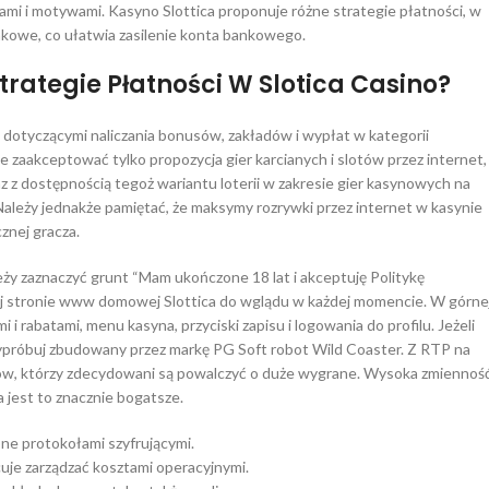
mi i motywami. Kasyno Slottica proponuje różne strategie płatności, w
nkowe, co ułatwia zasilenie konta bankowego.
rategie Płatności W Slotica Casino?
dotyczącymi naliczania bonusów, zakładów i wypłat w kategorii
nie zaakceptować tylko propozycja gier karcianych i slotów przez internet,
z z dostępnością tegoż wariantu loterii w zakresie gier kasynowych na
leży jednakże pamiętać, że maksymy rozrywki przez internet w kasynie
znej gracza.
eży zaznaczyć grunt “Mam ukończone 18 lat i akceptuję Politykę
nej stronie www domowej Slottica do wglądu w każdej momencie. W górne
i rabatami, menu kasyna, przyciski zapisu i logowania do profilu. Jeżeli
ypróbuj zbudowany przez markę PG Soft robot Wild Coaster. Z RTP na
ków, którzy zdecydowani są powalczyć o duże wygrane. Wysoka zmiennoś
a jest to znacznie bogatsze.
ne protokołami szyfrującymi.
uje zarządzać kosztami operacyjnymi.