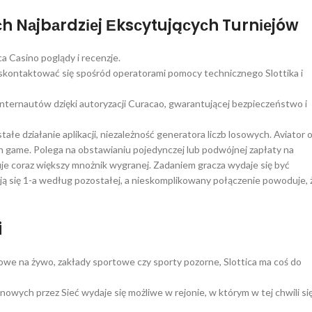
сh Nаjbаrdzіеj Еksсytująсyсh Turnіеjów
a Casino poglądy i recenzje.
skontaktować się spośród operatorami pomocy technicznego Slottika i
nternautów dzięki autoryzacji Curacao, gwarantującej bezpieczeństwo i
łe działanie aplikacji, niezależność generatora liczb losowych. Aviator 
sh game. Polega na obstawianiu pojedynczej lub podwójnej zapłaty na
je coraz większy mnożnik wygranej. Zadaniem gracza wydaje się być
ją się 1-a według pozostałej, a nieskomplikowany połączenie powoduje, 
i
nowe na żywo, zakłady sportowe czy sporty pozorne, Slottica ma coś do
nowych przez Sieć wydaje się możliwe w rejonie, w którym w tej chwili si