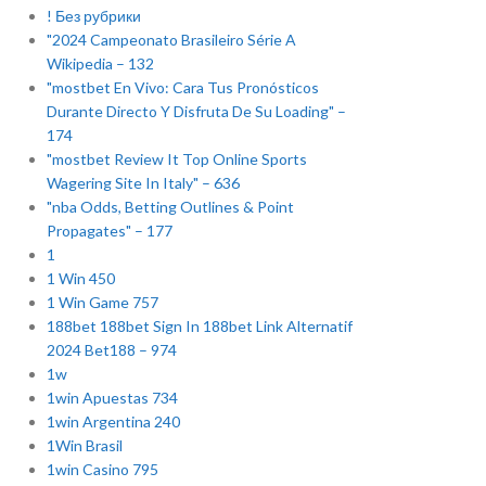
! Без рубрики
"2024 Campeonato Brasileiro Série A
Wikipedia – 132
"mostbet En Vivo: Cara Tus Pronósticos
Durante Directo Y Disfruta De Su Loading" –
174
"mostbet Review It Top Online Sports
Wagering Site In Italy" – 636
"nba Odds, Betting Outlines & Point
Propagates" – 177
1
1 Win 450
1 Win Game 757
188bet 188bet Sign In 188bet Link Alternatif
2024 Bet188 – 974
1w
1win Apuestas 734
1win Argentina 240
1Win Brasil
1win Casino 795