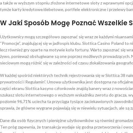
a także w wyższym stopniu złożone internetowe sloty z wprawnymi opcja
tymże karty kredytowe/debetowe, portfele elektroniczne i przelewy ba
W Jaki Sposób Mogę Poznać Wszelkie St
Użytkownicy mogą szczegółowo zapoznać się wraz ze każdymi niuansami 
“Promocje”, znajdującej się w jadłospis klubu. Slottica Casino Poland to 
lecz również gry oparte na motywie koła fortuny. Warto zapoznać się wra
żywo, ponieważ obsługiwane są one poprzez możliwych prowadzących. Na
sieciowym mogą różnić się w zależności od czasu zlokalizowania geografic
W każdej spośród niektórych technik rejestrowania się w Slottica 38 nal
prywatności i Regulamin”. Umowa użytkownika jest dostępna na oficjal
części ekranu Slottica kasyno członkowie znajdą banery wraz z nowościami 
szukasz slotu internetowego o wyższym wskaźniku zwrotu do gracza, w
poziomie 96,71% uciecha ta przyciąga tysiące zaciekawionych zawodni
sprawia, że główne wygrane pojawiają się w niewielu sytuacjach, ale są z
Dane dla osób fizycznych i pieniężne użytkowników są również gromadzo
Ten próg zapewnia, że transakcja wydaje się godna przetworzenia i owoc