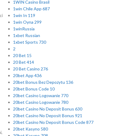
1WIN Casino Brasil
1win Chile App 687
ci
1win In 119
1win Oyna 299
1winRussia
1xbet Russian
1xbet Sports 730
2
20 Bet 15
20 Bet 414
20 Bet Casino 276
20bet App 436
20bet Bonus Bez Depozytu 136
20bet Bonus Code 10
20bet Casino Logowanie 770
20bet Casino Logowanie 780
20bet Casino No Deposit Bonus 630
20bet Casino No Deposit Bonus 921
20bet Casino No Deposit Bonus Code 877
20bet Kasyno 580
i,
20bet Kasyno 708