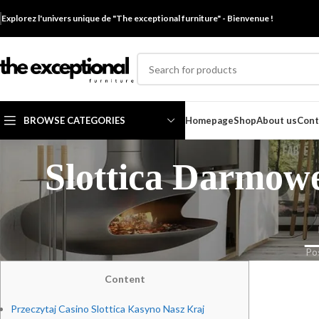
Explorez l'univers unique de "The exceptional furniture" - Bienvenue !
BROWSE CATEGORIES
Homepage
Shop
About us
Cont
Slottica Darmow
Po
Content
Przeczytaj Casino Slottica Kasyno Nasz Kraj